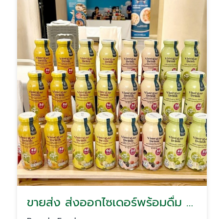
ขายส่ง ส่งออกไซเดอร์พร้อมดื่ม Vinegar Drink Cider เครื่องดื่มสุขภาพขายส่ง