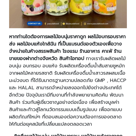
หากท่านใดต้องการผลไม้อบนุ่มราคาถูก ผลไม้อบกรอบราคา
ส่ง ผลไม้อบแห้งใกล้ฉัน ที่เป็นแบรนด์ของตัวเองเพื่อวาง
จำหน่ายในห้างสรรพสินค้า โรงแรม ร้านอาหาร คาเฟ่ ร้าน
ขายของฝากต่างจังหวัด สินค้าโอทอป
ทางเรารับผลิตผลไม้
อบนุ่ม อบกรอบ อบแห้ง รับผลิตเครื่องดื่มน้ำส้มสายชูหมัก
จากผลไม้หลายรสชาติ รับผลิตเครื่องดื่มน้ำเสาวรสผสมเนื้อ
มะม่วงบด ที่ได้รับมาตรฐานความปลอดภัย GMP , HACCP
และ HALAL สามารถจำหน่ายสงออกไปยังต่างประเทศได้
อีกด้วย ปัจจุบันเรามีทีมงานที่กำลังพยายามคิดค้น พัฒนา
สินค้า ร่วมกับผู้เชี่ยวชาญอย่างต่อเนื่อง เพื่อสร้างมูลค่า
สินค้าและก้าวสู่โลกนวัตกรรมแบบเต็มรูปแบบ เพื่ออกแบบ
ผลิตภัณฑ์ใหม่ๆ ที่ตอบสนองต่อความต้องการของตลาด
ให้ทันต่อยุคสมัยที่เปลี่ยนแปลงตลอดเวลา