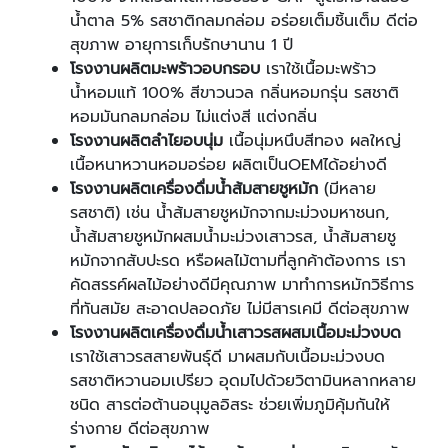
น้ำตาล 5% รสชาติกลมกล่อม อร่อยเต็มชิ้นเต็ม ดีต่อ
สุขภาพ อายุการเก็บรักษานาน 1 ปี
โรงงานผลิตมะพร้าวอบกรอบ
เราใช้เนื้อมะพร้าว
น้ำหอมแท้ 100% สีขาวนวล กลิ่นหอมกรุ่น รสชาติ
หอมมันกลมกล่อม ไม่แต่งสี แต่งกลิ่น
โรงงานผลิตลำไยอบนุ่ม
เนื้อนุ่มหนึบสีทอง ผลใหญ่
เนื้อหนาหวานหอมอร่อย ผลิตเป็นOEMได้อย่างดี
โรงงานผลิตเครื่องดื่มน้ำส้มสายชูหมัก
(มีหลาย
รสชาติ) เช่น น้ำส้มสายชูหมักจากมะม่วงมหาชนก,
น้ำส้มสายชูหมักผสมน้ำมะม่วงเสาวรส, น้ำส้มสายชู
หมักจากสับปะรด หรือผลไม้ตามที่ลูกค้าต้องการ เรา
คัดสรรค์ผลไม้อย่างดีมีคุณภาพ มาทำการหมักวิธีการ
ที่ทันสมัย สะอาดปลอดภัย ไม่มีสารเคมี ดีต่อสุขภาพ
โรงงานผลิตเครื่องดื่มน้ำเสาวรสผสมเนื้อมะม่วงบด
เราใช้เสาวรสสายพันธุ์ดี มาผสมกับเนื้อมะม่วงบด
รสชาติหวานอมเปรียว อุดมไปด้วยวิตามินหลากหลาย
ชนิด สารต่อต้านอนุมูลอิสระ ช่วยเพิ่มภูมิคุ้มกันให้
ร่างกาย ดีต่อสุขภาพ