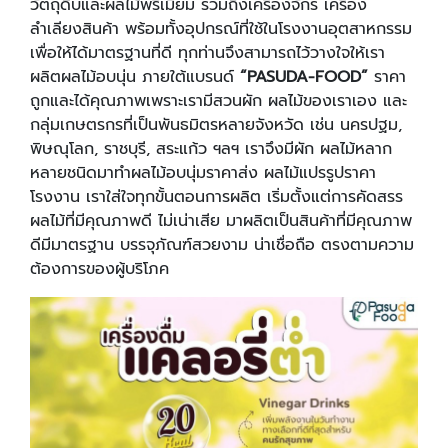
วัตถุดิบและผลไม้พรีเมี่ยม รวมถึงเครื่องจักร เครื่อง
ลำเลียงสินค้า พร้อมทั้งอุปกรณ์ที่ใช้ในโรงงานอุตสาหกรรม
เพื่อให้ได้มาตรฐานที่ดี ทุกท่านจึงสามารถไว้วางใจให้เรา
ผลิตผลไม้อบนุ่น ภายใต้แบรนด์
“PASUDA-FOOD”
ราคา
ถูกและได้คุณภาพเพราะเรามีสวนผัก ผลไม้ของเราเอง และ
กลุ่มเกษตรกรที่เป็นพันธมิตรหลายจังหวัด เช่น นครปฐม,
พิษณุโลก, ราชบุรี, สระแก้ว ฯลฯ เราจึงมีผัก ผลไม้หลาก
หลายชนิดมาทำผลไม้อบนุ่มราคาส่ง ผลไม้แปรรูปราคา
โรงงาน เราใส่ใจทุกขั้นตอนการผลิต เริ่มตั้งแต่การคัดสรร
ผลไม้ที่มีคุณภาพดี ไม่เน่าเสีย มาผลิตเป็นสินค้าที่มีคุณภาพ
ดีมีมาตรฐาน บรรจุภัณฑ์สวยงาม น่าเชื่อถือ ตรงตามความ
ต้องการของผู้บริโภค